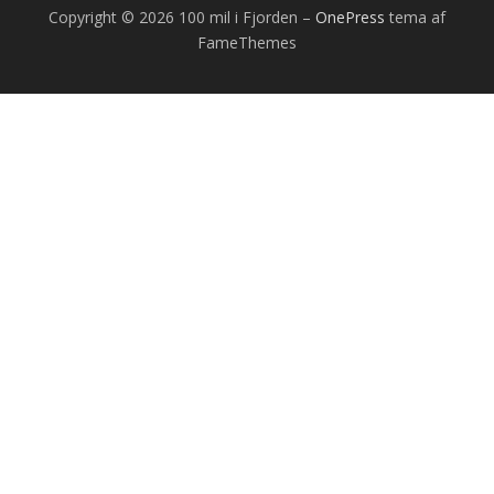
Copyright © 2026 100 mil i Fjorden
–
OnePress
tema af
FameThemes