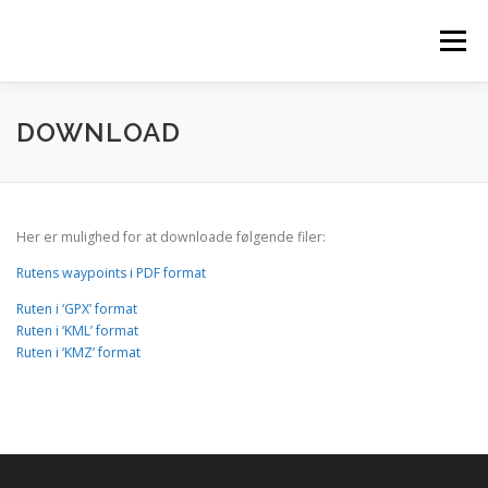
Spring
til
Menu
indhold
FORSIDE
BESTEMMELSER
FOTO
DOWNLOAD
REKORDER & RESULTATER
RUTEN & TRACKING
Her er mulighed for at downloade følgende filer:
Rutens waypoints i PDF format
SPONSORER
TILMELD DIG HER
Ruten i ‘GPX’ format
Ruten i ‘KML’ format
Ruten i ‘KMZ’ format