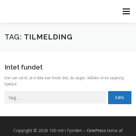
Spring
til
Menu
indhold
FORSIDE
BESTEMMELSER
FOTO
TAG:
TILMELDING
REKORDER & RESULTATER
RUTEN & TRACKING
Intet fundet
Der ser ud til, at vi ikke kan finde det, du søger. Måske vil en søgning
SPONSORER
TILMELD DIG HER
hjælpe.
Søg
efter:
Copyright © 2026 100 mil i Fjorden
–
OnePress
tema af